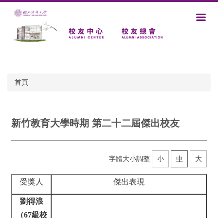
跳
到
主
要
內
容
區
首頁
新竹教育大學時期 第二十二屆傑出校友
字體大小調整
小
中
大
受獎人
傑出表現
劉得浪
（67級校