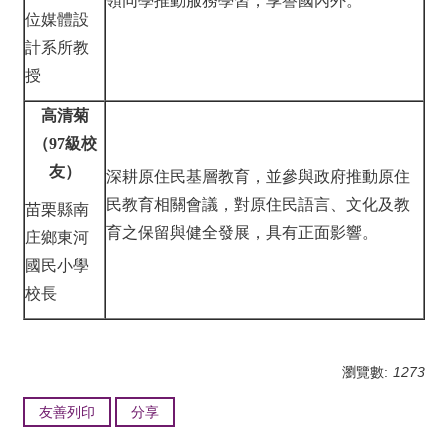
領同學推動服務學習，享譽國內外。
位媒體設
計系所教
授
高清菊
（97級校
友）
深耕原住民基層教育，並參與政府推動原住
民教育相關會議，對原住民語言、文化及教
苗栗縣南
育之保留與健全發展，具有正面影響。
庄鄉東河
國民小學
校長
瀏覽數:
1273
友善列印
分享