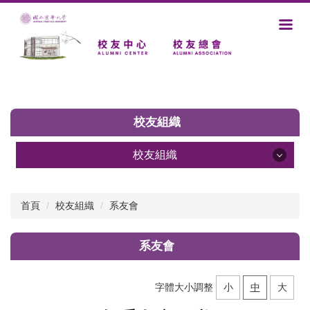
跳
到
主
要
內
容
區
校友組織
校友組織
總會介紹
首頁
校友組織
系友會
國內校友會
系友會
海外分會
系友會
字體大小調整
小
中
大
活動紀錄