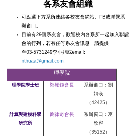
各系友會組織
可點選下方系所連結各校友會網站、FB或聯繫系
辦窗口。
目前有29個系友會，歡迎校內各系所一起加入聯誼
會的行列，若有任何系友會訊息，請提供
至03-5731249李小姐或email:
nthuaa@gmail.com
。
理學院
鄭穎鍾會長
系辦窗口：劉
理學院學士班
娟瑛
（42425）
劉律奇會長
系辦窗口：巫
計算與建模科學
研究所
欣容
（35152）