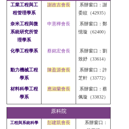
工業工程與工
謝政吉會長
系辦窗口：謝
程
管理學系
委紋（42935）
奈米工程與微
申憲樺會長
系辦窗口：鄭
系統研究所
管
憶璇（62400）
理學系
化學工程學系
蔡銘宏會長
系辦窗口：劉
致妤（33614）
動力機械工程
陳盈源會長
系辦窗口：許
學系
芝軒（33772）
材料科學工程
應淑蘭會長
系辦窗口：蔡
學系
佩璇（33832）
原科院
彭建凱會長
系辦窗口：
工程與系統科學