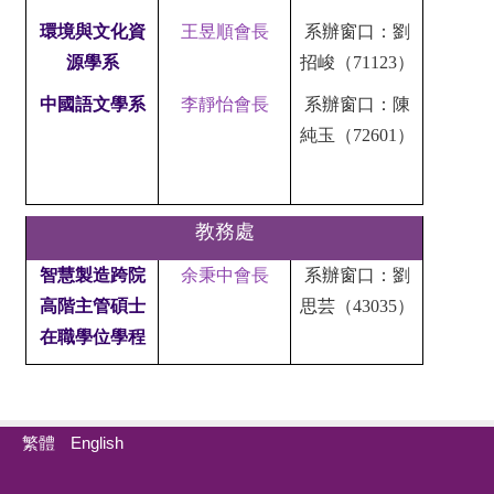
環境與文化資
王昱順會長
系辦窗口：劉
源學系
招峻（71123）
中國語文學系
李靜怡會長
系辦窗口：陳
純玉（72601）
教務處
智慧製造跨院
余秉中會長
系辦窗口：劉
高階主管碩士
思芸（43035）
在職學位學程
繁體
English