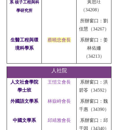
黃思玨
系
核子工程與科
（34208）
學
研究所
所辦窗口
：
劉
佳慧（34267）
生醫工程與環
蔡曉忠會長
系辦窗口：姜
境科學系
林佑姍
（34213）
人社院
人文社會學院
王愷立會長
系辦窗口：洪
學士班
碧苓（34592）
外國語文學系
林嶽峙會長
系辦窗口：魏
千惠（34390）
中國文學系
邱靖雅會長
系辦窗口：邱
于因（34340）