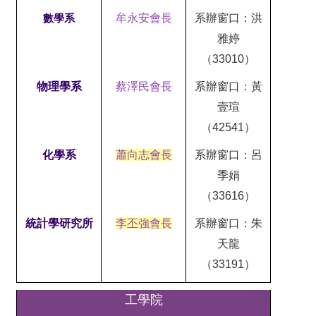
牟永安會長
系辦窗口：洪
數學系
雅婷
（33010）
物
理學
系
蔡澤民會長
系辦窗口：
黃
壹瑄
（42541）
化學系
蕭向志會長
系辦窗口：
呂
季娟
（33616）
統計學研究所
李丕強會長
系辦窗口：
朱
天龍
（33191）
工學院