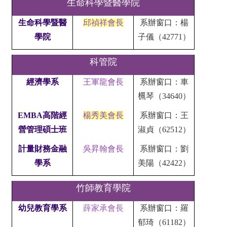
生命科學暨醫學院
生命科學暨醫
邱禎祥會長
系辦窗口：楊
學院
子儀（42771）
科管院
經濟學系
王軍龍會長
系辦窗口：車
𣑲琴（34640）
EMBA高階經
楊秀美會長
系辦窗口：王
營管理碩士班
淑貞（62512）
計量財務金融
吳昇翰會長
系辦窗口：劉
學系
美陽（42422）
竹師教育學院
幼兒教育學系
薛家承會長
系辦窗口：羅
郁琦（61182）