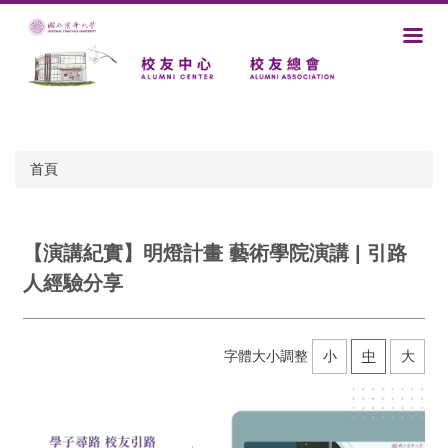
跳
到
主
要
內
容
區
首頁
【演講紀實】明燈計畫 藝術學院演講 | 引路
人經驗分享
字體大小調整
小
中
大