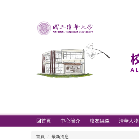
跳
到
主
要
內
容
區
回首頁
中心簡介
校友組織
清華人物
首頁
最新消息