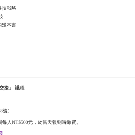
科技戰略
技
的幾本書
交接」 議程
8號）
眷屬每人NT$500元，於當天報到時繳費。
n8