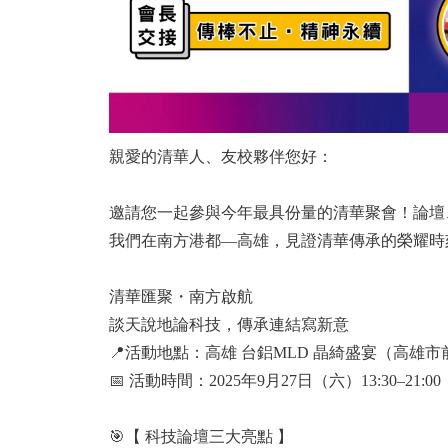
親愛的清華人、友校夥伴您好：
邀請您一起參與今年最具份量的清華聚會！論壇
我們在南方港都—高雄，見證清華傳承的榮耀時
清華匯聚・南方啟航
談天說地論科技，傳承連結寫新意
📍活動地點：高雄 台鋁MLD 晶綺盛宴（高雄
📅 活動時間：2025年9月27日（六）13:30–21:00
🎯【 科技論壇三大亮點 】