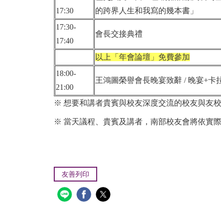
17:30
的跨界人生和我寫的幾本書」
17:30-
會長交接典禮
17:40
以上「年會論壇」免費參加
18:00-
王鴻圖榮譽會長晚宴致辭 / 晚宴+卡
21:00
※ 想要和講者貴賓與校友深度交流的校友與友
※ 當天議程、貴賓及講者，南部校友會將依實
友善列印