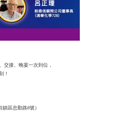
、交接、晚宴一次到位，
刻！
市前鎮區忠勤路8號）