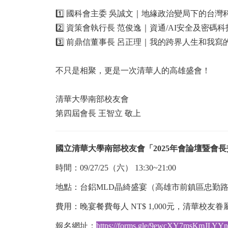
1️⃣ 國科會主委 吳誠文｜地緣政治變局下的台灣
2️⃣ 資策會執行長 范俊逸｜資通/AI安全及密碼科
3️⃣ 前鼎信董事長 呂正理｜我的跨界人生和我寫
不只是相聚，更是一次清華人的高雄盛會！
清華大學南部校友會
第四屆會長 王智立 敬上
國立清華大學南部校友會「2025年會論壇暨會長
時間：09/27/25（六） 13:30~21:00
地點：台鋁MLD晶綺盛宴（高雄市前鎮區忠勤路
費用：
晚宴餐費每人 NT$ 1,000元，清華校友
報名網址：
https://forms.gle/9ewcXY7msKmJLYY