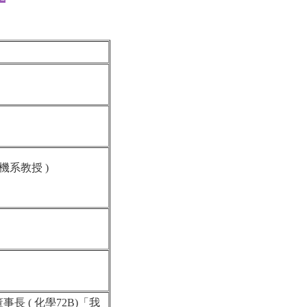
清華電機系教授 )
」
 資策會執行長
 ( 化學72B)「我