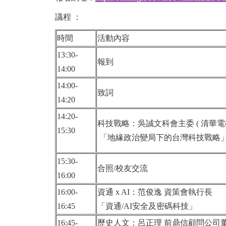
議程 ：
時間
活動內容
13:30-
報到
14:00
14:00-
致詞
14:20
14:20-
科技戰略：吳誠文科會主委 ( 
15:30
「地緣政治變局下的台灣科技戰略
15:30-
合照/校友交流
16:00
16:00-
資通 x AI：范俊逸
16:45
「資通/AI安全及密碼科技」
16:45-
歷史人文：呂正理 前鼎信顧問公司董事長