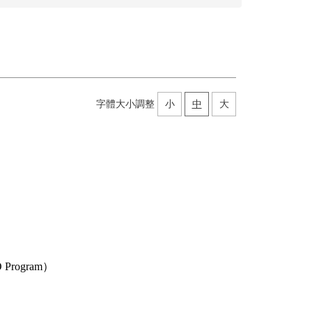
字體大小調整
小
中
大
rogram）