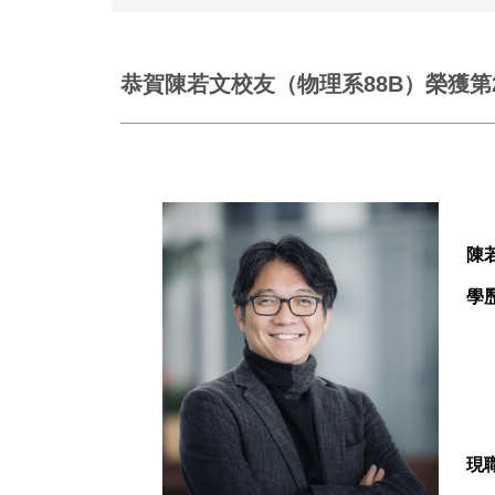
恭賀陳若文校友（物理系88B）榮獲第
陳若
學
美
加
史丹
現