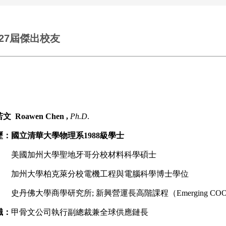
27屆傑出校友
文 Roawen Chen
,
Ph.D
.
歷：
國立清華大學物理系19
88級學士
國加州大學聖地牙哥分校材料科學碩士
州大學柏克萊分校電機工程與電腦科學博士學位
佛大學商學研究所; 新興營運長高階課程（Emerging COO P
職：
甲骨文公司執行副總裁兼全球供應鏈長