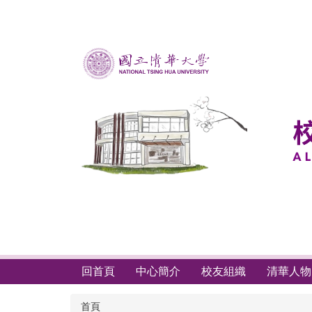
跳
到
主
要
內
容
區
回首頁
中心簡介
校友組織
清華人物
首頁