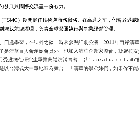
的發展與國際交流盡一份心力。
積電（TSMC）期間擔任技術與商務職務。在高通之前，
他
曾於邁威
副總裁兼總經理，負責全球營運執行與事業經營管理。
、四處學習，在課外之餘，時常參與話劇公演，
2011
年兩岸清
了是清華百人會創始會員外，也加入清華企業家協會，凝聚校友
月受邀擔任研究生畢業典禮演講貴賓，以
“Take a Leap of Faith”
是以台灣或大中華地區為舞台，「清華的學弟妹們，如果你不能