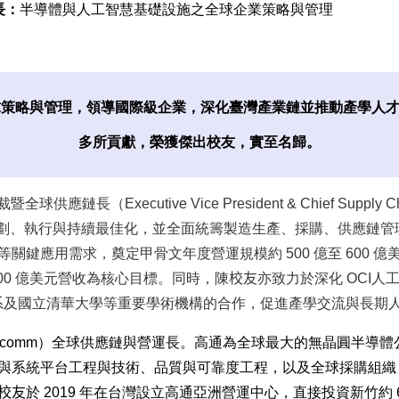
長：
半導體與人工智慧基礎設施之全球企業策略與管理
球策略與管理，領導國際級企業，深化臺灣產業鏈並推動產學人
多所貢獻，榮獲傑出校友，實至名歸。
應鏈長（Executive Vice President & Chief Supp
劃、執行與持續最佳化，並全面統籌製造生產、採購、供應鏈管
鍵應用需求，奠定甲骨文年度營運規模約 500 億至 600 億美元的
達成 1,500 億美元營收為核心目標。同時，陳
校友
亦致力於深化 OCI
態系及國立清華大學等重要學術機構的合作，促進產學交流與長期
lcomm）全球供應鏈與營運長。高通為全球最大的無晶圓半導體公
與系統平台工程與技術、品質與可靠度工程，以及全球採購組織
校友
於 2019 年在台灣設立高通亞洲營運中心，直接投資新竹約 6