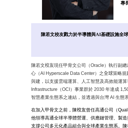
專
陳若文校友戮力於半導體與AI基礎設施全
陳若文
校友
現任甲骨文公司（Oracle）執行副總裁暨全球供
心（AI Hyperscale Data Center）之
全球
策略規
與建，以支援雲端運算
、
人工智慧及高效能運算等關
Infrastructure（OCI）事業群於 2030 年
智慧產業生態系之連結，並透過與台灣 AI 生
在加入甲骨文之前，陳
校友
曾任高通公司（Qua
他領導高通全球半導體營運、供應鏈管理、製造
支撐公司多元化產品組合與全球產業生態系。
陳