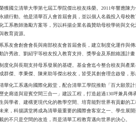
年榮獲國立清華大學第七屆工學院傑出校友殊榮。2011年響應
永續行動。他是清華百人會首屆會員，並以個人名義投入母校教
化工系教師激勵方案等，另以科揚企業名義贊助母校學術與文化
財務與教育資源。
系系友會創會會長與南部校友會首屆會長，建立制度化運作與傳
動許秀政、劉紹宇等校友投入教育支持、獎學金及系館維護計畫
制度化與長期支持母系發展的基礎。基金會迄今整合校友與產業界
成群傑、李秉傑、陳來助等傑出校友，皆受其創會理念啟發，形
清華化工系邁向國際化殿堂，配合清華工學院推動「百大願景計
歷史廊道與迎賓空間三合一」建設工程，打造超過130坪兼具傳
生與學者、建構更現代化的教學空間、培育能對世界有貢獻的工
未來，科揚講堂將成為清華最重要的國際會客室之一、學生展開
載的不只是空間的改造，而是清華工程教育邁向世界的決心。