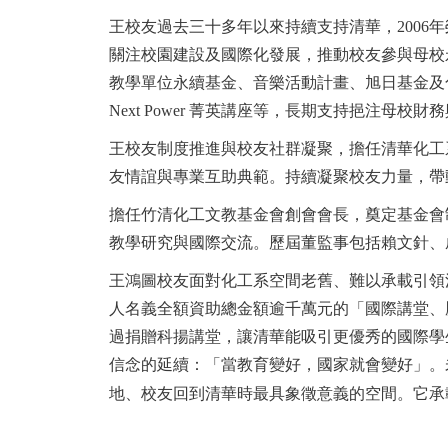
王校友過去三十多年以來持續支持清華，2006
關注校園建設及國際化發展，推動校友參與母校
教學單位永續基金、音樂活動計畫、旭日基金及
Next Power 菁英講座等，長期支持挹注母校
王校友制度推進與校友社群凝聚，擔任清華化工
友情誼與專業互助典範。持續凝聚校友力量，帶
擔任竹清化工文教基金會創會會長，奠定基金會
教學研究與國際交流。歷屆董監事包括賴文針、
王鴻圖校友面對化工系空間老舊、難以承載引領
人名義全額資助總金額逾千萬元的「國際講堂、
過捐贈
科揚
講堂，讓清華能吸引更優秀的國際學
信念的延續：「當教育變好，國家就會變好」。
地、校友回到清華時最具象徵意義的空間。它承