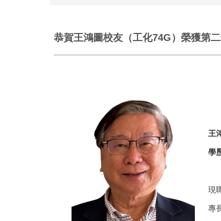
恭賀王鴻圖校友（工化74G）榮獲第
王鴻
學
國
現
專