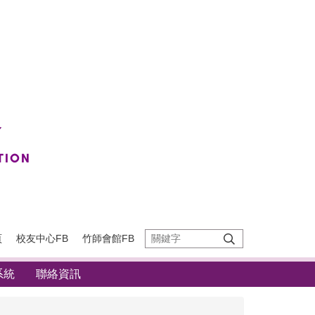
頁
校友中心FB
竹師會館FB
系統
聯絡資訊