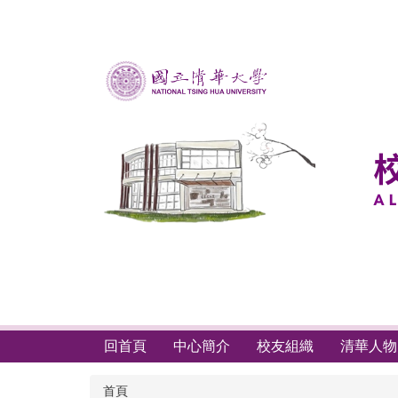
跳
到
主
要
內
容
區
回首頁
中心簡介
校友組織
清華人物
首頁