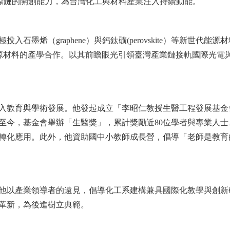
鏈到國際鏈的開創能力，為台灣化工與材料產業注入持續動能。
石墨烯（graphene）與鈣鈦礦(perovskite）等新世
新能源材料的產學合作。以其前瞻眼光引領臺灣產業鏈接軌國際光
入教育與學術發展。他發起成立「李昭仁教授生醫工程發展基金
年至今，基金會舉辦「生醫獎」，累計獎勵近80位學者與專業人
轉化應用。此外，他資助國中小教師成長營，倡導「老師是教育
他以產業領導者的遠見，倡導化工系建構兼具國際化教學與創新
革新，為後進樹立典範。