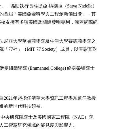
協助執行長薩提亞·納德拉（Satya Nadella）
發的首屆「美國亞裔科學與工程創新傑出獎」，其
oft）》一書中。郭校友擁有多項美國及國際發明專利，涵蓋網際網
法尼亞大學華頓商學院及牛津大學賽德商學院之
」（MIT 77 Society）成員，以表彰其對
曼紐爾學院 (Emmanuel College) 終身榮譽院士
2021年起擔任清華大學資訊工程學系兼任教授
維的新世代科技領袖。
院、中央研究院院士及美國國家工程院（NAE）院
人工智慧研究領域的能見度與影響力。