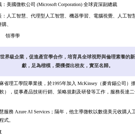
職：
美國微軟公司 (Microsoft Corporation) 全球資深副總裁
長：
人工智慧
、
代理型人工智慧
、
機器學習
、
電腦視覺
、
人工智
併購
、
領導學
世界級企業，促進產官學合作，培育具全球視野與倫理素養的新
獻，足為楷模，榮獲
傑出校友，實至名歸。
麻省理工學院畢業後，於1995年加入 McKinsey（麥肯錫公
t（美國微軟），從事產品技術行銷、策略規劃及研發等工作，服務長
Azure AI Services；隔年，他主導微軟以數億美元收購人
程式。
位