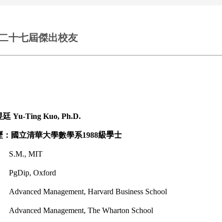
第二十七屆傑出校友
昱廷
Yu-Ting Kuo
, Ph.D.
歷：國立
清華大學數學系1988
級學士
S.M., MIT
PgDip, Oxford
Advanced Management, Harvard Business School
Advanced Management,
The Wharton School