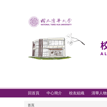
跳
到
主
要
內
容
區
回首頁
中心簡介
校友組織
清華人物
首頁