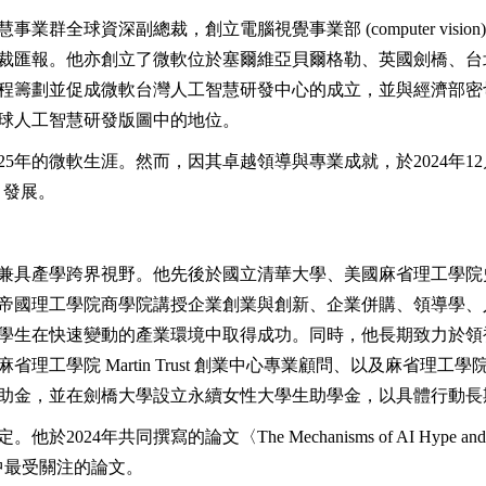
業群全球資深副總裁，創立電腦視覺事業部 (computer vis
裁匯報。他亦創立了微軟位於塞爾維亞貝爾格勒、英國劍橋、台
程籌劃並促成微軟台灣人工智慧研發中心的成立，並與經濟部密
球人工智慧研發版圖中的地位。
達25年的微軟生涯。然而，因其卓越領導與專業成就，於2024年
）發展。
兼具產學跨界視野。他先後於國立清華大學、美國麻省理工學院
帝國理工學院商學院講授企業創業與創新、企業併購、領導學、
學生在快速變動的產業環境中取得成功。同時，他長期致力於領
理工學院 Martin Trust 創業中心專業顧問、以及麻省理
助金，並在劍橋大學設立永續女性大學生助學金，以具體行動長
寫的論文〈The Mechanisms of AI Hype and Its Planet
輯中最受關注的論文。