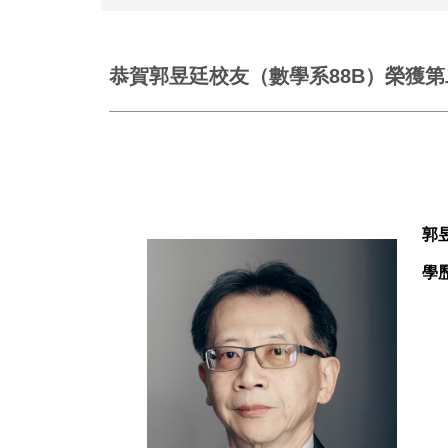
恭賀郭昱廷校友（數學系88B）榮獲
郭
學