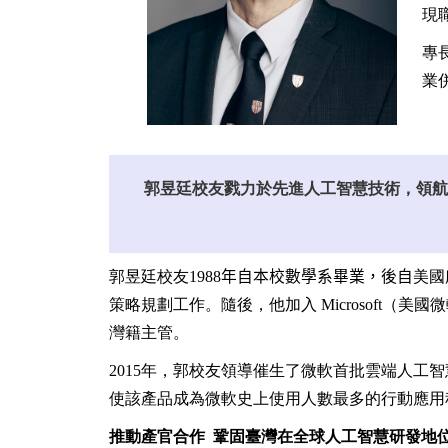
現
專
業
郭昱廷校友戮力於先進人工智慧技術，領航
郭昱廷校友1988
年自本校數學系畢業，後自
美國
策略規劃工作。隨後，他加入 Microsof
灣籍主管。
2015
年，郭校友領導催生了微軟首批雲端人工智慧服務 
使該產品成為微軟史上使用人數最多的行動應用
推動產官合作 鞏固臺灣在全球人工智慧研發地