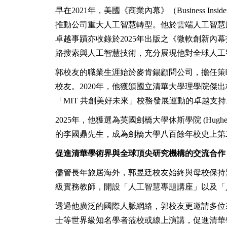
早在2021年，美國《商業內幕》（Business I
推動公司重大人工智慧轉型。他於雲端人工智慧
卓越事蹟亦收錄於2025年出版之《微軟創新內幕指南（The 
路搜索與人工智慧技術，充分展現他對全球人工
郭校友的職業生涯始於麥肯錫顧問公司，擔任策
校友。2020年，他獲頒國立清華大學理學院傑出校友
「MIT 共創美好未來」校務發展運動的卓越支持
2025
年，他獲選為英國劍橋大學休斯學院 (Hughes Hal
的李國鼎先生，成為劍橋大學八百餘年校史上第
促進清華學術界與全球頂尖研究機構的交流合作
儘管長年旅居海外，郭昱廷校友始終與母校保持
級實務教師，開設「人工智慧專題講座」以及「
透過他廣泛的國際人脈網絡，郭校友更邀請多位來自
士等世界級知名學者蒞校或線上演講，促進清華