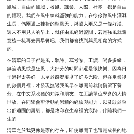
風城，自由的風城，校風、課業、人際、社團，都是自由
的體現。我們在風中練就堅強的能力，在徐徐微風中灌溉
生長，偶爾遇上挫折的颱風天，淋過大雨又是一條好漢。
週末不用見人的早上，就任由風經過髮間，若是強風就隨
意梳一梳再去買早餐吧。我們都會找到與風相處的方式
的。
在清華的日子都是風，聽詩、寫考卷、工讀、喝多多綠，
無論清風或是狂風，大部分的時間都還是很快樂。因為日
子過得太美好，以至於感覺虛度了好多光陰。但在畢業後
的數個月裡，才發現撫過我風早在離開前就悄悄留下養
分。在中文系收穫的知識和朋友、在工讀單位學會的人情
世故、在同學會辦活動的累積的經驗與能力，以及敢於踏
出舒適圈的勇氣，都是烙印在生命裡的痕跡，伴隨我們一
生的。
清華之於我更像是家的存在，即使離開了也還是成長的地