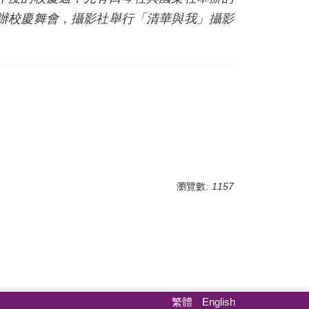
辦校慶舞會，攝影社舉行「清華與我」攝影
瀏覽數:
1157
繁體
English