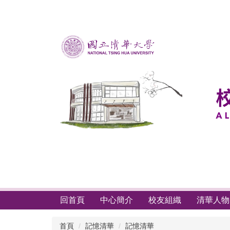
跳
到
主
要
內
容
區
回首頁
中心簡介
校友組織
清華人物
首頁
記憶清華
記憶清華