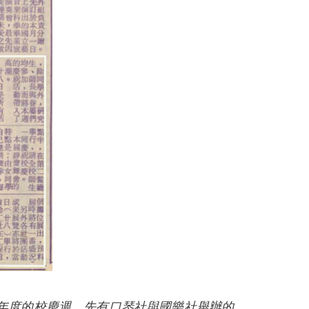
年度的校慶週，先有口琴社與國樂社舉辦的