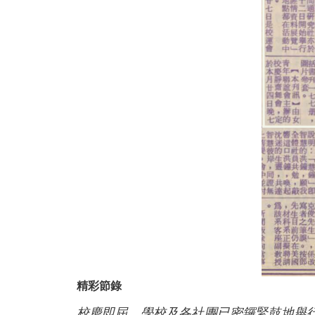
精彩節錄
校慶即屆，學校及各社團已密鑼緊鼓地舉