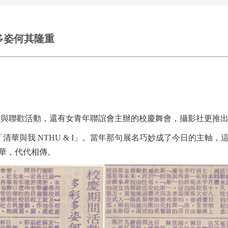
多姿何其隆重
演講與聯歡活動，還有女青年聯誼會主辦的校慶舞會，攝影社更推
名為「清華與我 NTHU & I」。當年那句展名巧妙成了今日的主
華，代代相傳。