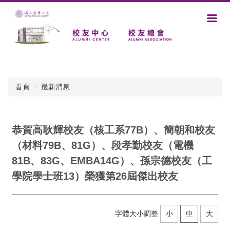
跳
到
主
要
內
容
區
首頁
最新消息
恭賀高耿輝校友（核工系77B）、簡朝和校友
（材料79B、81G）、段孝勤校友（電機
81B、83G、EMBA14G）、孫宗德校友（工
學院學士班13）榮獲第26屆傑出校友
字體大小調整
小
中
大