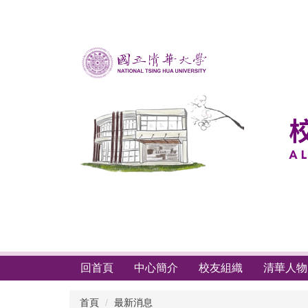
跳
到
主
要
內
容
區
回首頁
中心簡介
校友組織
清華人物
首頁
最新消息