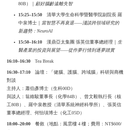
80B）｜
顧好腦齡遠離失智
15:25–15:50
清華大學生命科學暨醫學院副院長 羅
中泉博士｜
當智慧不再衰退——淺談跨領域研究的
新趨勢：NeuroAI
15:50–16:10
漢鼎亞太集團 張英信董事總經理｜
生
醫產業的投資與展望——從作夢行情到逐夢踏實
16:10–16:30
Tea Break
16:30–17:10
論壇：「健腦、護腦、跨域腦」科研與商機
對談
主持人：蕭伯彥博士（生科00D）
與談人：翁維駿董事長（化學84B）、曾文毅執行長（核
工80B）、羅中泉教授（清華系統神經科學所）、張英信
董事總經理、何怡瑱博士（化工05D）
18:00–20:00
餐敘（地點：風雲樓 4 樓；費用：NT$600/