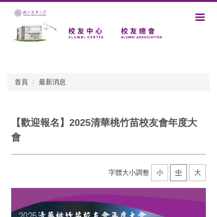
跳
到
主
要
內
容
區
首頁
最新消息
【歡迎報名】2025清華桃竹苗校友會年度大
會
字體大小調整
小
中
大