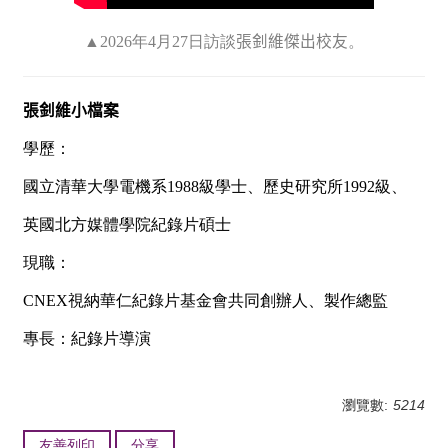
▲2026年4月27日訪談
張釗維傑出校友
。
張釗維小檔案
學歷：
國立清華大學電機系1988級學士、歷史研究所1992級、
英國北方媒體學院紀錄片碩士
現職：
CNEX視納華仁紀錄片基金會共同創辦人、製作總監
專長：紀錄片導演
瀏覽數:
5214
友善列印
分享