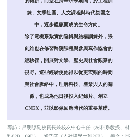
的轉折，而是在清華求學期間，於工程訓
練、文學社團、人文課程與時代氛圍之
中，逐步醞釀而成的生命方向。
除了電機系紮實的邏輯與結構訓練外，張
釗維也在修習跨院課程與參與寫作協會的
經驗裡，開展對文學、歷史與社會觀察的
視野。這些經驗使他得以從更宏觀的時間
與社會脈絡中，理解科技、產業與人的關
係，也成為他日後投入紀錄片、創立
CNEX，並以影像回應時代的重要基礎。
專訪：呂明諺副校資長兼校友中心主任（材料系教授、材
料02B、09D）、
邱浩庭
（人社院學士班
2
6B
）
、撰文：
邱