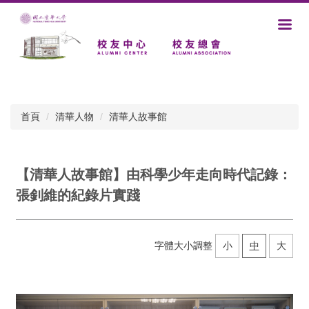
跳
到
主
要
內
容
區
首頁
清華人物
清華人故事館
【清華人故事館】由科學少年走向時代記錄：
張釗維的紀錄片實踐
字體大小調整
小
中
大