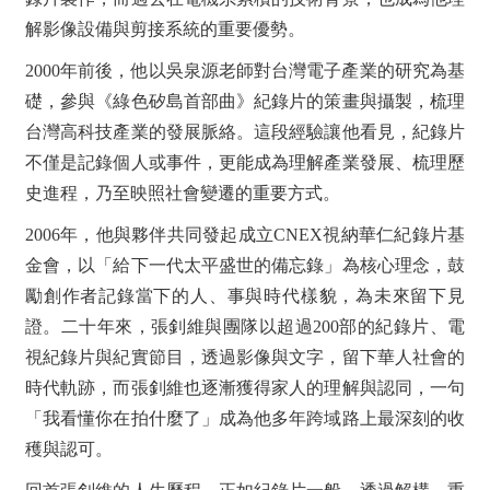
解影像設備與剪接系統的重要優勢。
2000
年前後，他以吳泉源老師對台灣電子產業的研究為基
礎，參與《綠色矽島首部曲》紀錄片的策畫與攝製，梳理
台灣高科技產業的發展脈絡。這段經驗讓他看見，紀錄片
不僅是記錄個人或事件，更能成為理解產業發展、梳理歷
史進程，乃至映照社會變遷的重要方式。
2006
年，他與夥伴共同發起成立CNEX視納華仁紀錄片基
金會，以「給下一代太平盛世的備忘錄」為核心理念，鼓
勵創作者記錄當下的人、事與時代樣貌，為未來留下見
證。二十年來，張釗維與團隊以超過200部的紀錄片、電
視紀錄片與紀實節目，透過影像與文字，留下華人社會的
時代軌跡，而張釗維也逐漸獲得家人的理解與認同，一句
「我看懂你在拍什麼了」成為他多年跨域路上最深刻的收
穫與認可。