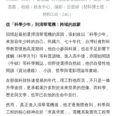
浩庭
、校稿：校友中心、攝影：呂晉緯（
材料博士班、
材料
22B
、
24G
）
從「科學少年」到清華電機：跨域的啟蒙
回憶起最初選擇清華電機的原因，張釗維以「科學少年」
來形容年少時的自己。民國六、七十年代，台灣社會對科
學教育懷抱高度期待，他自小參與科展，也在手足影響下
接觸《科學月刊》等科普讀物。進入高中後，亦開始閱讀
《牛頓》等科學雜誌，但即使選擇自然組，他仍自發性地
閱讀《資治通鑑》、小說、哲學與電影理論等書籍。
在那個科技快速發展的年代，理工對他而言，不只是一條
升學途徑，更承載著許多對於未來世界的想像。而科學、
歷史與文學，也早已在他的生命中並行。
然而， 真正進入清華電機後，他才逐漸體會到，科學與
工程的核心精神在於「求真求實」。電機系紮實而工程導