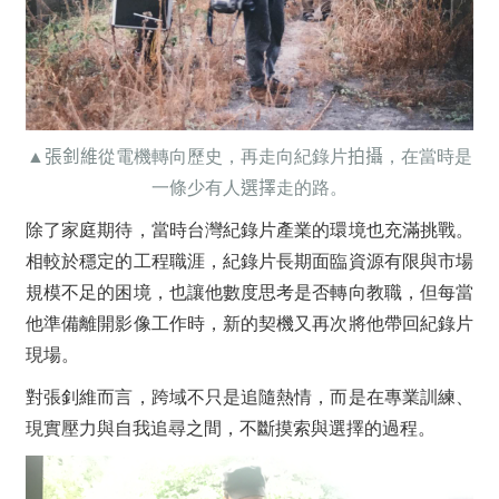
▲
張釗維
從電機轉向歷史，再走向紀錄片
拍攝
，在當時是
一條少有人
選擇
走的路。
除了家庭期待，當時台灣紀錄片產
業的環境也充滿挑戰。
相較於穩定的工程職涯，紀錄片長期面臨資源有限與市場
規模不足的困境，也讓他數度思考是否轉向教職，但每當
他準備離開影像工作時，新的契機又再次將他帶回紀錄片
現場。
對張釗維而言，跨域不只是追隨熱情，而是在專業訓練、
現實壓力與自我追尋之間，不斷摸索與選擇的過程。