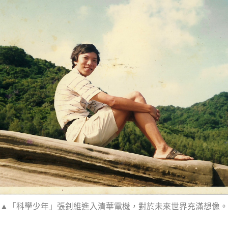
▲
「科學少年」張釗維進入清華電機，對於未來世界充滿想像。