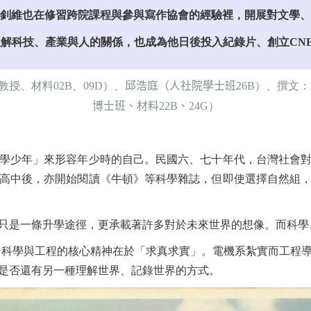
釗維也在修習跨院課程與參與寫作協會的經驗裡，開展對文學、
解科技、產業與人的關係，也成為他日後投入紀錄片、創立CN
授、材料02B、09D）、
邱浩庭
（人社院學士班
2
6B
）
、撰文：
博士班、材料
22B
、
24G
）
學少年」來形容年少時的自己。民國六、七十年代，台灣社會
高中後，亦開始閱讀《牛頓》等科學雜誌，但即使選擇自然組
只是一條升學途徑，更承載著許多對於未來世界的想像。而科學
，科學與工程的核心精神在於「求真求實」。電機系紮實而工程
是否還有另一種理解世界、記錄世界的方式。