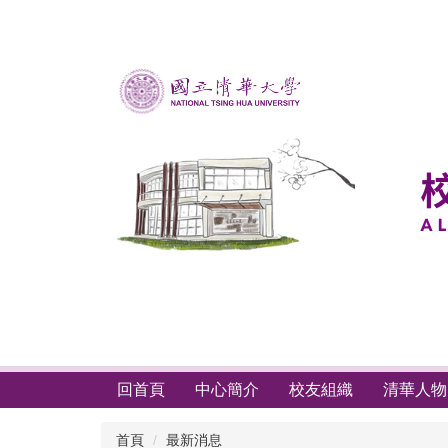
跳
到
主
要
內
容
區
回首頁
中心簡介
校友組織
清華人物
首頁
最新消息