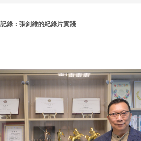
代記錄：張釗維的紀錄片實踐